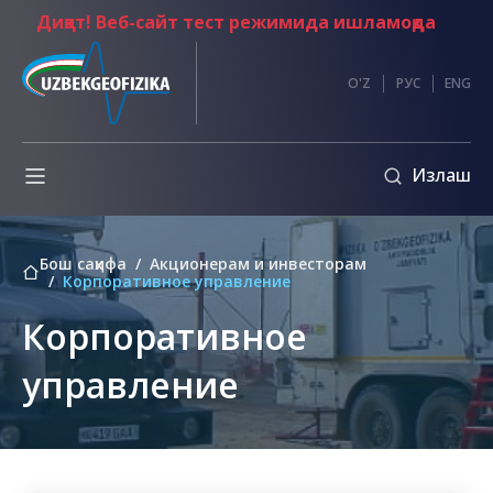
Диққат! Веб-сайт тест режимида ишламоқда
и
O'Z
РУС
ENG
Излаш
Бош саҳифа
Акционерам и инвесторам
Корпоративное управление
Корпоративное
управление
а