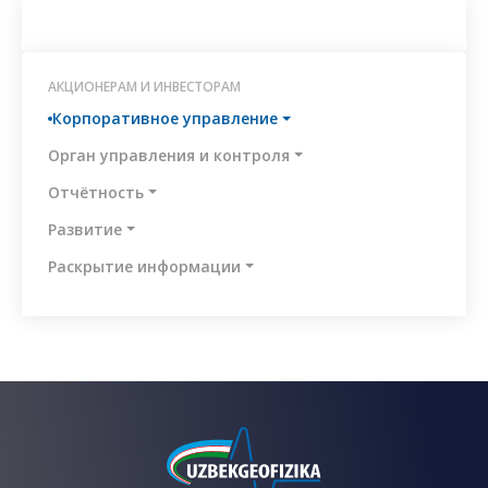
я
АКЦИОНЕРАМ И ИНВЕСТОРАМ
ции
Корпоративное управление
ая
Орган управления и контроля
Отчётность
ты
Развитие
Раскрытие информации