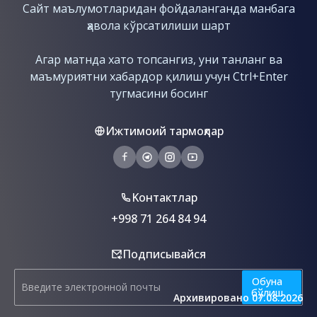
Сайт маълумотларидан фойдаланганда манбага
ҳавола кўрсатилиши шарт
Агар матнда хато топсангиз, уни танланг ва
маъмуриятни хабардор қилиш учун Сtrl+Enter
тугмасини босинг
Ижтимоий тармоқлар
Kонтактлар
+998 71 264 84 94
Подписывайся
Обуна
бўлиш
Aрхивировано 07.08.2026