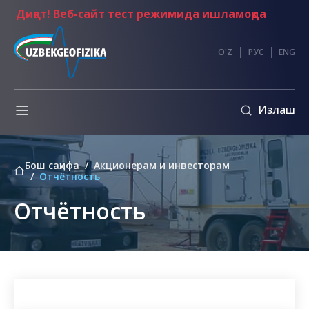
Диққат! Веб-сайт тест режимида ишламоқда
и
O'Z
РУС
ENG
Излаш
Бош саҳифа
Акционерам и инвесторам
Отчётность
Отчётность
а