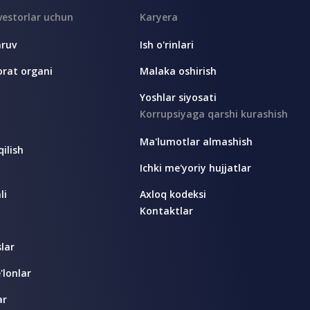
vestorlar uchun
Karyera
aruv
Ish o'rinlari
rat organi
Malaka oshirish
Yoshlar siyosati
Korrupsiyaga qarshi kurashish
Ma'lumotlar almashish
ilish
Ichki me'yoriy hujjatlar
li
Axloq kodeksi
Kontaktlar
lar
'lonlar
ar