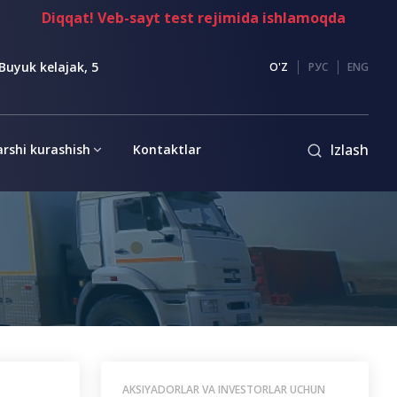
iqqat! Veb-sayt test rejimida ishlamoqda
Buyuk kelajak, 5
O'Z
РУС
ENG
Izlash
rshi kurashish
Kontaktlar
AKSIYADORLAR VA INVESTORLAR UCHUN