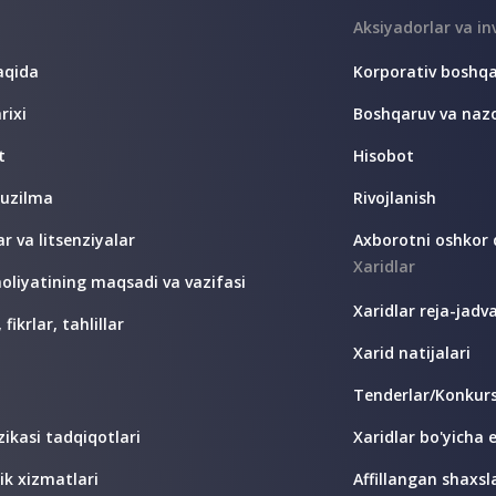
Aksiyadorlar va in
aqida
Korporativ boshq
rixi
Boshqaruv va nazo
t
Hisobot
tuzilma
Rivojlanish
ar va litsenziyalar
Axborotni oshkor q
Xaridlar
oliyatining maqsadi va vazifasi
Xaridlar reja-jadva
fikrlar, tahlillar
Xarid natijalari
Tenderlar/Konkurs
zikasi tadqiqotlari
Xaridlar bo'yicha e
ik xizmatlari
Affillangan shaxsl