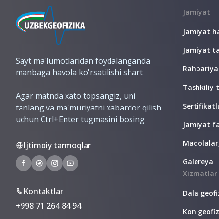
Jamiyat
Jamiyat h
Jamiyat ta
Sayt ma'lumotlaridan foydalanganda
Rahbariya
manbaga havola ko'rsatilishi shart
Tashkiliy 
Agar matnda xato topsangiz, uni
Sertifikatl
tanlang va ma'muriyatni xabardor qilish
uchun Ctrl+Enter tugmasini bosing
Jamiyat fa
Maqolalar, 
Ijtimoiy tarmoqlar
Galereya
Xizmatlar
Kontaktlar
Dala geofi
+998 71 264 84 94
Kon geofiz