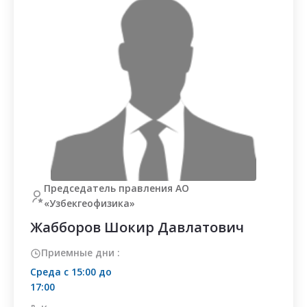
противодействию
коррупции
Антикоррупционная
политика
а
Политика
по
управлению
я
конфликтом
ции
интересов
ая
Регламент
по
приему
Председатель правления АО
е
и
«Узбекгеофизика»
обработке
сообщений
Жабборов Шокир Давлатович
Методология
Приемные дни :
по
идентификации
Среда с 15:00 до
и
17:00
оценке