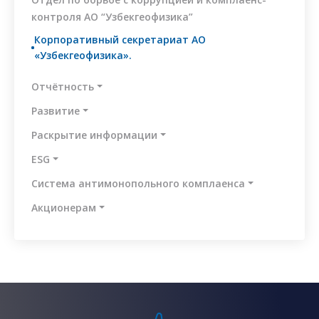
коррупционных
рисков
контроля АО “Узбекгеофизика”
Отчёты
Корпоративный секретариат АО
«Узбекгеофизика».
Контакты
Отчётность
Развитие
Раскрытие информации
ESG
Система антимонопольного комплаенса
Aкционерам