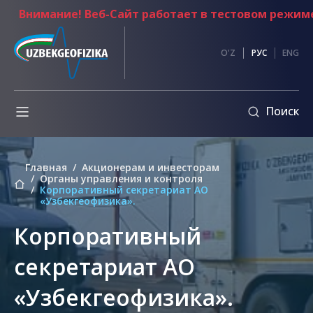
Внимание! Веб-Сайт работает в тестовом режиме
и
Противодействие
O'Z
РУС
ENG
коррупции
Обмен
Поиск
информации
ы
Внутренние
нормативные
Главная
Акционерам и инвесторам
документы
Органы управления и контроля
Корпоративный секретариат АО
Кодекс
«Узбекгеофизика».
этики
ия
Корпоративный
Обращение
Председателя
правления
ванные
секретариат АО
Основные
«Узбекгеофизика».
документы
по