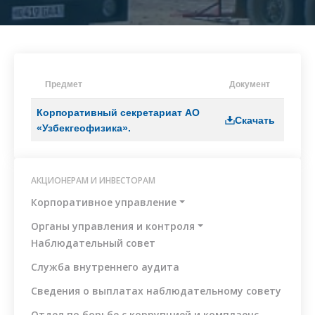
противодействию
коррупции
Антикоррупционная
политика
а
Политика
Предмет
Документ
по
управлению
Корпоративный секретариат АО
я
конфликтом
Скачать
«Узбекгеофизика».
ции
интересов
ая
Регламент
по
АКЦИОНЕРАМ И ИНВЕСТОРАМ
приему
е
и
Корпоративное управление
обработке
сообщений
Органы управления и контроля
Наблюдательный совет
Методология
по
Служба внутреннего аудита
идентификации
и
Сведения о выплатах наблюдательному совету
оценке
Отдел по борьбе с коррупцией и комплаенс-