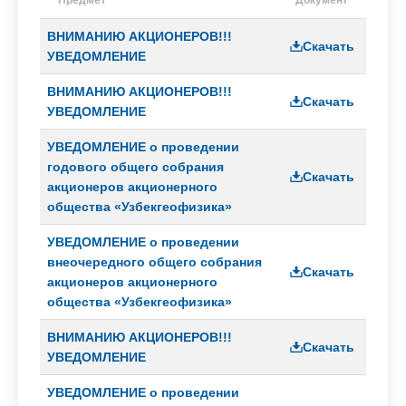
противодействию
коррупции
ВНИМАНИЮ АКЦИОНЕРОВ!!!
Скачать
Антикоррупционная
УВЕДОМЛЕНИЕ
политика
а
ВНИМАНИЮ АКЦИОНЕРОВ!!!
Скачать
Политика
УВЕДОМЛЕНИЕ
по
управлению
УВЕДОМЛЕНИЕ о проведении
я
конфликтом
годового общего собрания
ции
интересов
Скачать
акционеров акционерного
ая
Регламент
общества «Узбекгеофизика»
по
приему
УВЕДОМЛЕНИЕ о проведении
е
и
внеочередного общего собрания
обработке
Скачать
акционеров акционерного
сообщений
общества «Узбекгеофизика»
Методология
по
ВНИМАНИЮ АКЦИОНЕРОВ!!!
Скачать
идентификации
УВЕДОМЛЕНИЕ
и
оценке
УВЕДОМЛЕНИЕ о проведении