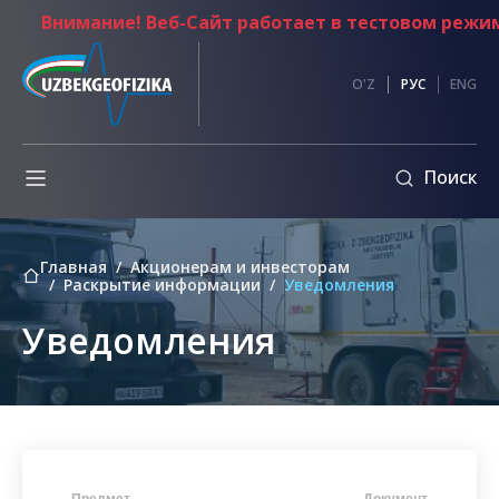
Внимание! Веб-Сайт работает в тестовом режиме
и
Противодействие
O'Z
РУС
ENG
коррупции
Обмен
Поиск
информации
ы
Внутренние
нормативные
Главная
Акционерам и инвесторам
документы
Раскрытие информации
Уведомления
Кодекс
Уведомления
этики
ия
Обращение
Председателя
правления
ванные
Основные
документы
по
Предмет
Документ