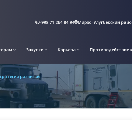
Вн
+998 71 264 84 94
Мирзо-Улугбекский район
торам
Закупки
Карьера
Противодействие 
тратегия развития