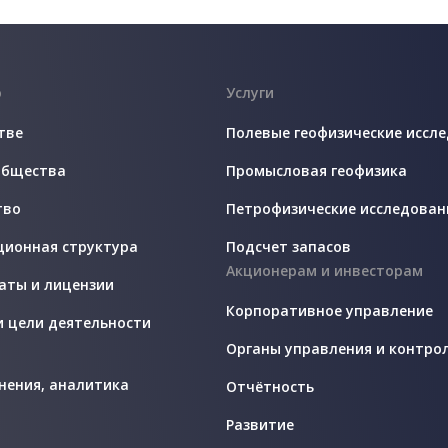
о
Услуги
тве
Полевые геофизические иссл
общества
Промысловая геофизика
тво
Петрофизические исследован
ционная структура
Подсчет запасов
Акционерам и инвесторам
аты и лицензии
Корпоративное управление
и цели деятельности
Органы управления и контро
нения, аналитика
Отчётность
Развитие