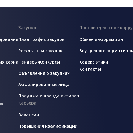
Закупки
Противодействие корр
едования
План график закупок
Обмен информации
Результаты закупок
Внутренние нормативн
ия керна
Тендеры/Конкурсы
Кодекс этики
Контакты
Объявления о закупках
Аффилированные лица
Продажа и аренда активов
Карьера
ля
Вакансии
Повышения квалификации