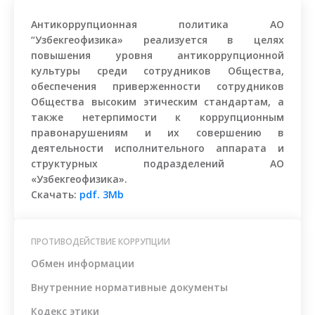
противодействию
коррупции
Антикоррупционная политика АО
“Узбекгеофизика» реализуется в целях
Антикоррупционная
повышения уровня антикоррупционной
политика
а
культуры среди сотрудников Общества,
Политика
обеспечения приверженности сотрудников
по
Общества высоким этическим стандартам, а
управлению
также нетерпимости к коррупционным
я
конфликтом
правонарушениям и их совершению в
ции
интересов
деятельности исполнительного аппарата и
ая
Регламент
структурных подразделений АО
по
«Узбекгеофизика».
приему
е
Скачать:
pdf. 3Mb
и
обработке
сообщений
ПРОТИВОДЕЙСТВИЕ КОРРУПЦИИ
Методология
по
Обмен информации
идентификации
Внутренние нормативные документы
и
оценке
Кодекс этики