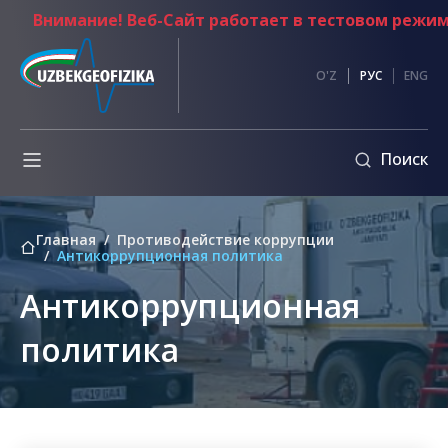
Внимание! Веб-Сайт работает в тестовом режиме
и
Противодействие
O'Z
РУС
ENG
коррупции
Обмен
Поиск
информации
ы
Внутренние
нормативные
Главная
Противодействие коррупции
документы
Антикоррупционная политика
Кодекс
Антикоррупционная
этики
ия
Обращение
политика
Председателя
правления
ванные
Основные
документы
по