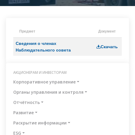
противодействию
коррупции
Антикоррупционная
политика
а
Предмет
Документ
Политика
по
Сведения о членах
управлению
Скачать
Наблюдательного совета
я
конфликтом
ции
интересов
ая
Регламент
АКЦИОНЕРАМ И ИНВЕСТОРАМ
по
приему
Корпоративное управление
е
и
обработке
Органы управления и контроля
сообщений
Отчётность
Методология
по
Развитие
идентификации
Раскрытие информации
и
оценке
ESG