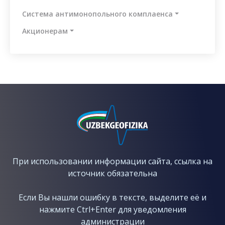
коррупционных
рисков
Система антимонопольного комплаенса
Отчёты
Aкционерам
Контакты
При использовании информации сайта, ссылка на
источник обязательна
Если Вы нашли ошибку в тексте, выделите её и
нажмите Ctrl+Enter для уведомления
администрации