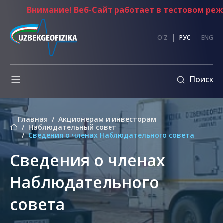
Внимание! Веб-Сайт работает в тестовом режим
и
Противодействие
O'Z
РУС
ENG
коррупции
Обмен
Поиск
информации
ы
Внутренние
нормативные
Главная
Акционерам и инвесторам
документы
Наблюдательный совет
Сведения о членах Наблюдательного совета
Кодекс
этики
ия
Сведения о членах
Обращение
Председателя
Наблюдательного
правления
ванные
совета
Основные
документы
по