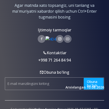
Agar matnda xato topsangiz, uni tanlang va
ma'muriyatni xabardor qilish uchun Ctrl+Enter
tugmasini bosing
Ijtimoiy tarmoqlar
Kontaktlar
+998 71 264 84 94
Obuna bo'ling
Obuna
bo`lish
Arxivlangan 10.08.2026