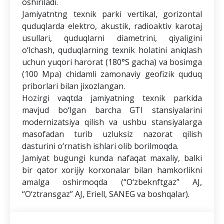
oshiriladi.
Jamiyatntng texnik parki vertikal, gorizontal
quduqlarda elektro, akustik, radioaktiv karotaj
usullari, quduqlarni diametrini, qiyaligini
o‘lchash, quduqlarning texnik holatini aniqlash
uchun yuqori harorat (180°S gacha) va bosimga
(100 Mpa) chidamli zamonaviy geofizik quduq
priborlari bilan jixozlangan.
Hozirgi vaqtda jamiyatning texnik parkida
mavjud bo‘lgan barcha GTI stansiyalarini
modernizatsiya qilish va ushbu stansiyalarga
masofadan turib uzluksiz nazorat qilish
dasturini o‘rnatish ishlari olib borilmoqda.
Jamiyat bugungi kunda nafaqat maxaliy, balki
bir qator xorijiy korxonalar bilan hamkorlikni
amalga oshirmoqda (“O‘zbeknftgaz” AJ,
“O‘ztransgaz” AJ, Eriell, SANEG va boshqalar).