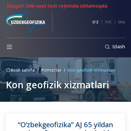
Diqqat! Veb-sayt test rejimida ishlamoqda
Korrupsiyaga
O'Z
РУС
ENG
qarshi
kurashish
Izlash
Ma'lumotlar
almashish
Ichki
Bosh sahifa
Xizmatlar
Kon geofizik xizmatlari
Konkurslar
me'yoriy
hujjatlar
Kon geofizik xizmatlari
Axloq
kodeksi
Boshqaruv
raisining
murojaati
“O‘zbekgeofizika” AJ 65 yildan
Korrupsiyaga