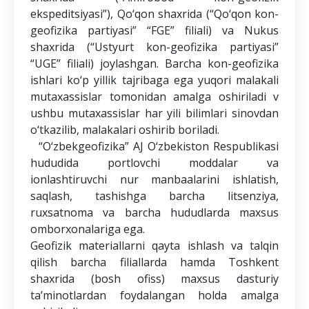
xatarlarini
ekspeditsiyasi”), Qo‘qon shaxrida (“Qo‘qon kon-
aniqlash
geofizika partiyasi” “FGE” filiali) va Nukus
va
shaxrida (“Ustyurt kon-geofizika partiyasi”
baholash
uslubiyoti
“UGE” filiali) joylashgan. Barcha kon-geofizika
ishlari ko‘p yillik tajribaga ega yuqori malakali
Hisobatlar
mutaxassislar tomonidan amalga oshiriladi v
ushbu mutaxassislar har yili bilimlari sinovdan
Kontaktlar
o‘tkazilib, malakalari oshirib boriladi.
“O‘zbekgeofizika” AJ O‘zbekiston Respublikasi
hududida portlovchi moddalar va
ionlashtiruvchi nur manbaalarini ishlatish,
saqlash, tashishga barcha litsenziya,
ruxsatnoma va barcha hududlarda maxsus
omborxonalariga ega.
Geofizik materiallarni qayta ishlash va talqin
qilish barcha filiallarda hamda Toshkent
shaxrida (bosh ofiss) maxsus dasturiy
ta’minotlardan foydalangan holda amalga