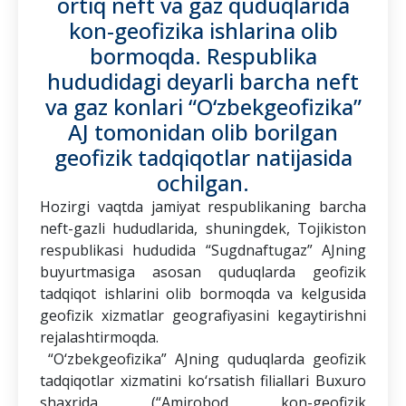
ortiq neft va gaz quduqlarida
qarshi
kurashish
kon-geofizika ishlarina olib
bo'yicha
bormoqda. Respublika
asosiy
hujjatlar
hududidagi deyarli barcha neft
va gaz konlari “O‘zbekgeofizika”
Korruptsiyaga
qarshi
AJ tomonidan olib borilgan
siyosat
geofizik tadqiqotlar natijasida
Manfaatlar
ochilgan.
to'qnashuvini
boshqarish
Hozirgi vaqtda jamiyat respublikaning barcha
siyosati
neft-gazli hududlarida, shuningdek, Tojikiston
respublikasi hududida “Sugdnaftugaz” AJning
Aloqa
kanallari
buyurtmasiga asosan quduqlarda geofizik
orqali
tadqiqot ishlarini olib bormoqda va kelgusida
olingan
geofizik xizmatlar geografiyasini kegaytirishni
xabarlarni
qabul
rejalashtirmoqda.
qilish
“O‘zbekgeofizika” AJning quduqlarda geofizik
tadqiqotlar xizmatini ko‘rsatish filiallari Buxuro
Korrupsiya
xavf-
shaxrida (“Amirobod kon-geofizik