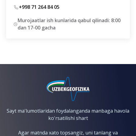
qarshi
kurashish
+998 71 264 84 05
bo'yicha
asosiy
Murojaatlar ish kunlarida qabul qilinadi: 8:00
hujjatlar
dan 17-00 gacha
Korruptsiyaga
qarshi
siyosat
Manfaatlar
to'qnashuvini
boshqarish
siyosati
Aloqa
kanallari
orqali
olingan
xabarlarni
Sayt ma'lumotlaridan foydalanganda manbaga havola
qabul
ko'rsatilishi shart
qilish
Korrupsiya
Agar matnda xato topsangiz, uni tanlang va
xavf-