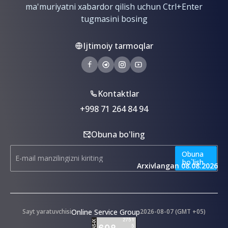
ma'muriyatni xabardor qilish uchun Ctrl+Enter
xatarlarini
aniqlash
tugmasini bosing
va
baholash
Ijtimoiy tarmoqlar
uslubiyoti
Hisobatlar
Kontaktlar
Kontaktlar
+998 71 264 84 94
Obuna bo'ling
Obuna
bo`lish
Arxivlangan 08.08.2026
Online Service Group
Sayt yaratuvchisi
2026-08-07 (GMT +05)