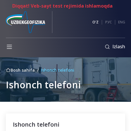
Diqqat! Veb-sayt test rejimida ishlamoqda
Korrupsiyaga
O'Z
РУС
ENG
qarshi
kurashish
Izlash
Ma'lumotlar
almashish
Ichki
Bosh sahifa
Ishonch telefoni
Konkurslar
me'yoriy
hujjatlar
Ishonch telefoni
Axloq
kodeksi
Boshqaruv
raisining
murojaati
Ishonch telefoni
Korrupsiyaga